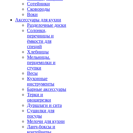
Сотейники
Сковороды
Воки
Аксессуары для кухни
Разделочные доски
Солонки,
перечницы и
ёмкости для
специй
Хлебницы
Мельницы.
перцемолки и
ступки
Весы
Кухонные
инструменты
Барные аксессуары
Терки и
овощерезки
Дуршлаги и сита
Сушилки для
посуды
Мелочи для кухни
Ланч-боксы и
контейнеры