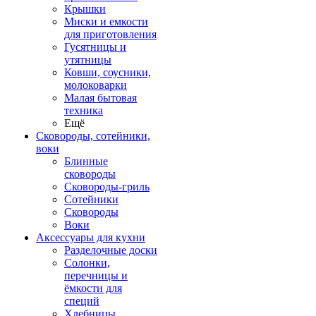
Крышки
Миски и емкости
для приготовления
Гусятницы и
утятницы
Ковши, соусники,
молоковарки
Малая бытовая
техника
Ещё
Сковороды, сотейники,
воки
Блинные
сковороды
Сковороды-гриль
Сотейники
Сковороды
Воки
Аксессуары для кухни
Разделочные доски
Солонки,
перечницы и
ёмкости для
специй
Хлебницы