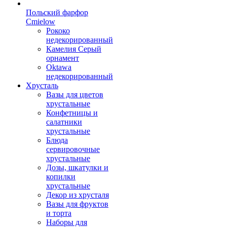
Польский фарфор
Сmielow
Рококо
недекорированный
Камелия Серый
орнамент
Oktawa
недекорированный
Хрусталь
Вазы для цветов
хрустальные
Конфетницы и
салатники
хрустальные
Блюда
сервировочные
хрустальные
Дозы, шкатулки и
копилки
хрустальные
Декор из хрусталя
Вазы для фруктов
и торта
Наборы для