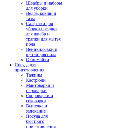
Швабры и наборы
для уборки
Вёдра, ковши и
тазы
Салфетки для
уборки,насадки
для швабр и
тряпки для мытья
пола
Веники,совки и
щетки для пола
Окномойки
Посуда для
приготовления
Тажины
Кастрюли
Мантоварки и
пароварки
Скороварки и
соковарки
Выпечка и
запекание
Посуда для
быстрого
приготовления