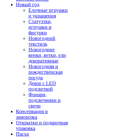
Новый год
Елочные игрушки
и украшения
Статуэтки,
игрушки и
фигурки
Новогодний
текстиль
Новогодние
венки, ветки, ели
декоративные
Новогодняя и
рождественская
посуда
Декор с LED
подсветкой
Фонари,
подсвечники и
свечи
Консервация и
заморозка
Открытки и подарочная
упаковка
Пасха