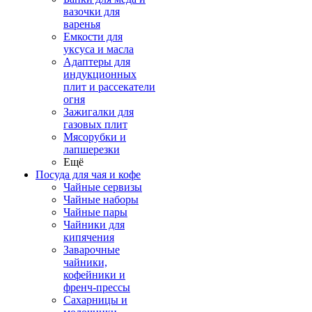
вазочки для
варенья
Емкости для
уксуса и масла
Адаптеры для
индукционных
плит и рассекатели
огня
Зажигалки для
газовых плит
Мясорубки и
лапшерезки
Ещё
Посуда для чая и кофе
Чайные сервизы
Чайные наборы
Чайные пары
Чайники для
кипячения
Заварочные
чайники,
кофейники и
френч-прессы
Сахарницы и