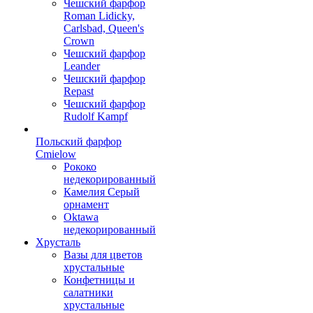
Чешский фарфор
Roman Lidicky,
Carlsbad, Queen's
Crown
Чешский фарфор
Leander
Чешский фарфор
Repast
Чешский фарфор
Rudolf Kampf
Польский фарфор
Сmielow
Рококо
недекорированный
Камелия Серый
орнамент
Oktawa
недекорированный
Хрусталь
Вазы для цветов
хрустальные
Конфетницы и
салатники
хрустальные