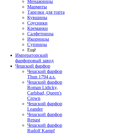
Менажницы
Мармиты
Тарелки для торта
Кувшины
Соусники
Креманки
Салфетницы
Икорницы
Супницы
Ещё
Императорский
фарфоровый завод
Чешский фарфор
Чешский фарфор
Thun 1794 a.s.
Чешский фарфор
Roman Lidicky,
Carlsbad, Queen's
Crown
Чешский фарфор
Leander
Чешский фарфор
Repast
Чешский фарфор
Rudolf Kampf