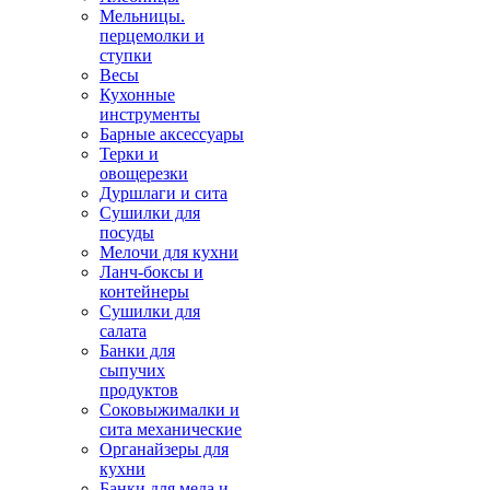
Мельницы.
перцемолки и
ступки
Весы
Кухонные
инструменты
Барные аксессуары
Терки и
овощерезки
Дуршлаги и сита
Сушилки для
посуды
Мелочи для кухни
Ланч-боксы и
контейнеры
Сушилки для
салата
Банки для
сыпучих
продуктов
Соковыжималки и
сита механические
Органайзеры для
кухни
Банки для меда и