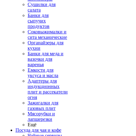
Сушилки для
салата
Банки для
сыпучих
продуктов
Соковыжималки и
сита механические
Органайзеры для
кухни
Банки для меда и
вазочки для
варенья
Емкости для
уксуса и масла
Адаптеры для
индукционных
плит и рассекатели
огня
Зажигалки для
газовых плит
Мясорубки и
лапшерезки
Ещё
Посуда для чая и кофе
Чайные сервизы