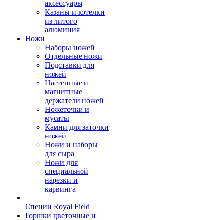
аксессуары
Казаны и котелки
из литого
алюминия
Ножи
Наборы ножей
Отдельные ножи
Подставки для
ножей
Настенные и
магнитные
держатели ножей
Ножеточки и
мусаты
Камни для заточки
ножей
Ножи и наборы
для сыра
Ножи для
специальной
нарезки и
карвинга
Специи Royal Field
Горшки цветочные и