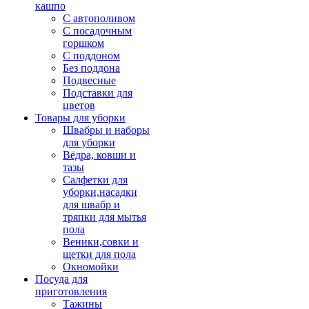
кашпо
С автополивом
С посадочным
горшком
С поддоном
Без поддона
Подвесные
Подставки для
цветов
Товары для уборки
Швабры и наборы
для уборки
Вёдра, ковши и
тазы
Салфетки для
уборки,насадки
для швабр и
тряпки для мытья
пола
Веники,совки и
щетки для пола
Окномойки
Посуда для
приготовления
Тажины