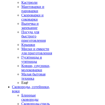
Кастрюли
Мантоварки и
пароварки
Скороварки и
соковарки
Выпечка и
запекание
Посуда для
быстрого
приготовления
Крышки
Миски и емкости
для приготовления
Гусятницы и
утятницы
Ковши, соусники,
молоковарки
Малая бытовая
техника
Ещё
Сковороды, сотейники,
воки
Блинные
сковороды
Сковороды-гриль