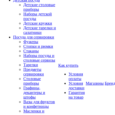
Детская посуда
Детские столовые
приборы
Наборы детской
посуды
Детские кружки
Детские тарелки и
салатники
Посуда для сервировки
Фужеры
Стопки и рюмки
Стаканы
Наборы посуды и
столовые сервизы
Тарелки
Как купить
Предметы
сервировки
Условия
Столовые
оплаты
приборы
Условия
Магазины
Брен
Графины,
доставки
декантеры и
Гарантия
штофы
на товар
Вазы для фруктов
и конфетницы
Масленки и