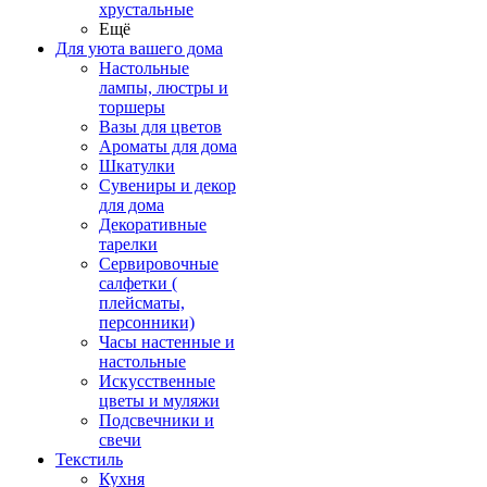
хрустальные
Ещё
Для уюта вашего дома
Настольные
лампы, люстры и
торшеры
Вазы для цветов
Ароматы для дома
Шкатулки
Сувениры и декор
для дома
Декоративные
тарелки
Сервировочные
салфетки (
плейсматы,
персонники)
Часы настенные и
настольные
Искусственные
цветы и муляжи
Подсвечники и
свечи
Текстиль
Кухня