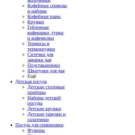
молочники
Кофейные сервизы
и наборы
Кофейные пары
Кружки
Гейзерные
кофеварки, турки
и кофемолки
Термосы и
термокружки
Ситечки для
заварки чая
Подстаканники
Шкатулки для чая
Ещё
Детская посуда
Детские столовые
приборы
Наборы детской
посуды
Детские кружки
Детские тарелки и
салатники
Посуда для сервировки
Фужеры