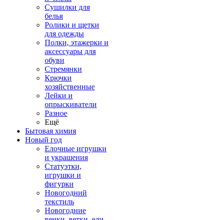
Сушилки для
белья
Ролики и щетки
для одежды
Полки, этажерки и
аксессуары для
обуви
Стремянки
Крючки
хозяйственные
Лейки и
опрыскиватели
Разное
Ещё
Бытовая химия
Новый год
Елочные игрушки
и украшения
Статуэтки,
игрушки и
фигурки
Новогодний
текстиль
Новогодние
венки, ветки, ели