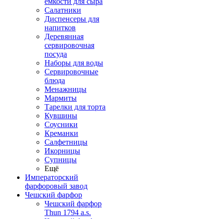
емкости для сыра
Салатники
Диспенсеры для
напитков
Деревянная
сервировочная
посуда
Наборы для воды
Сервировочные
блюда
Менажницы
Мармиты
Тарелки для торта
Кувшины
Соусники
Креманки
Салфетницы
Икорницы
Супницы
Ещё
Императорский
фарфоровый завод
Чешский фарфор
Чешский фарфор
Thun 1794 a.s.