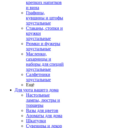
крепких напитков
и вина
Графины,
кувшины и штофы
хрустальные
Стаканы, стопки и
кружки
хрустальные
Рюмки и фужеры
хрустальные
Масленки,
сахарницы и
наборы для специй
хрустальные
Салфетники
хрустальные
Ещё
Для уюта вашего дома
Настольные
лампы, люстры и
торшеры
Вазы для цветов
Ароматы для дома
Шкатулки
Сувениры и декор