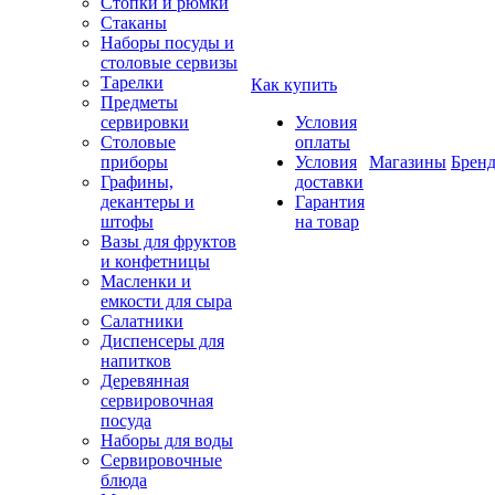
Стопки и рюмки
Стаканы
Наборы посуды и
столовые сервизы
Тарелки
Как купить
Предметы
сервировки
Условия
Столовые
оплаты
приборы
Условия
Магазины
Брен
Графины,
доставки
декантеры и
Гарантия
штофы
на товар
Вазы для фруктов
и конфетницы
Масленки и
емкости для сыра
Салатники
Диспенсеры для
напитков
Деревянная
сервировочная
посуда
Наборы для воды
Сервировочные
блюда