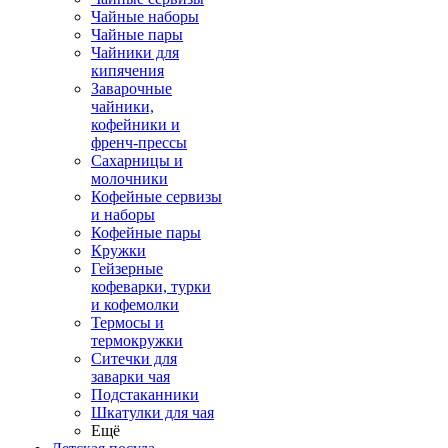
Чайные наборы
Чайные пары
Чайники для
кипячения
Заварочные
чайники,
кофейники и
френч-прессы
Сахарницы и
молочники
Кофейные сервизы
и наборы
Кофейные пары
Кружки
Гейзерные
кофеварки, турки
и кофемолки
Термосы и
термокружки
Ситечки для
заварки чая
Подстаканники
Шкатулки для чая
Ещё