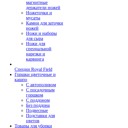
магнитные
держатели ножей
Ножеточки и
мусаты
Камни для заточки
ножей
Ножи и наборы
для сыра
Ножи для
специальной
нарезки и
карвинга
Специи Royal Field
Горшки цветочные и
кашпо
С автополивом
С посадочным
горшком
С поддоном
Без поддона
Подвесные
Подставки для
цветов
Товары для уборки