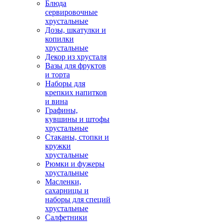
Блюда
сервировочные
хрустальные
Дозы, шкатулки и
копилки
хрустальные
Декор из хрусталя
Вазы для фруктов
и торта
Наборы для
крепких напитков
и вина
Графины,
кувшины и штофы
хрустальные
Стаканы, стопки и
кружки
хрустальные
Рюмки и фужеры
хрустальные
Масленки,
сахарницы и
наборы для специй
хрустальные
Салфетники