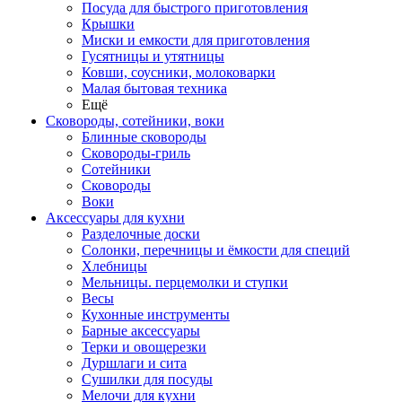
Посуда для быстрого приготовления
Крышки
Миски и емкости для приготовления
Гусятницы и утятницы
Ковши, соусники, молоковарки
Малая бытовая техника
Ещё
Сковороды, сотейники, воки
Блинные сковороды
Сковороды-гриль
Сотейники
Сковороды
Воки
Аксессуары для кухни
Разделочные доски
Солонки, перечницы и ёмкости для специй
Хлебницы
Мельницы. перцемолки и ступки
Весы
Кухонные инструменты
Барные аксессуары
Терки и овощерезки
Дуршлаги и сита
Сушилки для посуды
Мелочи для кухни