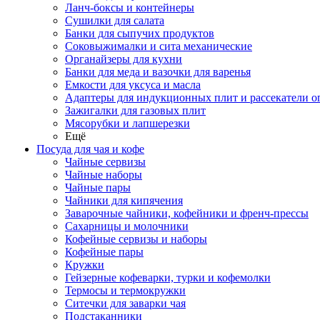
Ланч-боксы и контейнеры
Сушилки для салата
Банки для сыпучих продуктов
Соковыжималки и сита механические
Органайзеры для кухни
Банки для меда и вазочки для варенья
Емкости для уксуса и масла
Адаптеры для индукционных плит и рассекатели о
Зажигалки для газовых плит
Мясорубки и лапшерезки
Ещё
Посуда для чая и кофе
Чайные сервизы
Чайные наборы
Чайные пары
Чайники для кипячения
Заварочные чайники, кофейники и френч-прессы
Сахарницы и молочники
Кофейные сервизы и наборы
Кофейные пары
Кружки
Гейзерные кофеварки, турки и кофемолки
Термосы и термокружки
Ситечки для заварки чая
Подстаканники