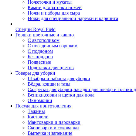
Ножеточки и мусаты
Камни для заточки ножей
Ножи и наборы для сыра
Ножи для специальной нарезки и карвинга
Специи Royal Field
Горшки цветочные и кашпо
С автополивом
С посадочным горшком
С поддоном
Без поддона
Подвесные
Подставки для цветов
Товары для уборки
Швабры и наборы для уборки
Вёдра, ковши и тазы
Салфетки для уборки,насадки для швабр и тряпки 
Веники,совки и щетки для пола
Окномойки
Посуда для приготовления
Тажины
Кастрюли
Мантоварки и пароварки
Скороварки и соковарки
Выпечка и запекание