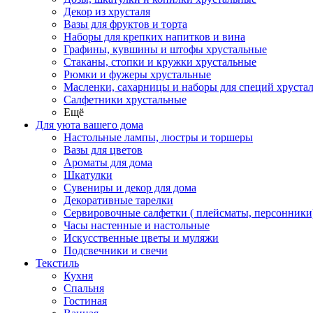
Декор из хрусталя
Вазы для фруктов и торта
Наборы для крепких напитков и вина
Графины, кувшины и штофы хрустальные
Стаканы, стопки и кружки хрустальные
Рюмки и фужеры хрустальные
Масленки, сахарницы и наборы для специй хруста
Салфетники хрустальные
Ещё
Для уюта вашего дома
Настольные лампы, люстры и торшеры
Вазы для цветов
Ароматы для дома
Шкатулки
Сувениры и декор для дома
Декоративные тарелки
Сервировочные салфетки ( плейсматы, персонники
Часы настенные и настольные
Искусственные цветы и муляжи
Подсвечники и свечи
Текстиль
Кухня
Спальня
Гостиная