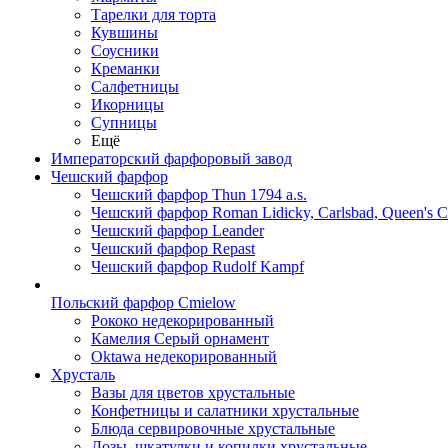
Тарелки для торта
Кувшины
Соусники
Креманки
Салфетницы
Икорницы
Супницы
Ещё
Императорский фарфоровый завод
Чешский фарфор
Чешский фарфор Thun 1794 a.s.
Чешский фарфор Roman Lidicky, Carlsbad, Queen's 
Чешский фарфор Leander
Чешский фарфор Repast
Чешский фарфор Rudolf Kampf
Польский фарфор Сmielow
Рококо недекорированный
Камелия Серый орнамент
Oktawa недекорированный
Хрусталь
Вазы для цветов хрустальные
Конфетницы и салатники хрустальные
Блюда сервировочные хрустальные
Дозы, шкатулки и копилки хрустальные