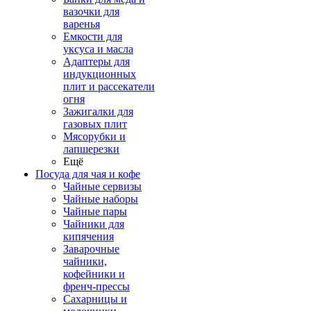
вазочки для
варенья
Емкости для
уксуса и масла
Адаптеры для
индукционных
плит и рассекатели
огня
Зажигалки для
газовых плит
Мясорубки и
лапшерезки
Ещё
Посуда для чая и кофе
Чайные сервизы
Чайные наборы
Чайные пары
Чайники для
кипячения
Заварочные
чайники,
кофейники и
френч-прессы
Сахарницы и