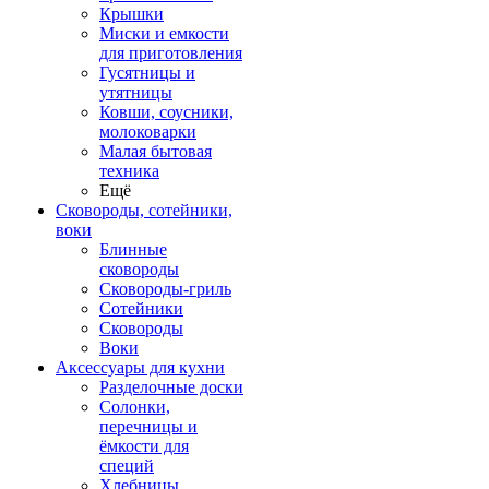
Крышки
Миски и емкости
для приготовления
Гусятницы и
утятницы
Ковши, соусники,
молоковарки
Малая бытовая
техника
Ещё
Сковороды, сотейники,
воки
Блинные
сковороды
Сковороды-гриль
Сотейники
Сковороды
Воки
Аксессуары для кухни
Разделочные доски
Солонки,
перечницы и
ёмкости для
специй
Хлебницы