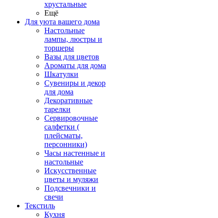
хрустальные
Ещё
Для уюта вашего дома
Настольные
лампы, люстры и
торшеры
Вазы для цветов
Ароматы для дома
Шкатулки
Сувениры и декор
для дома
Декоративные
тарелки
Сервировочные
салфетки (
плейсматы,
персонники)
Часы настенные и
настольные
Искусственные
цветы и муляжи
Подсвечники и
свечи
Текстиль
Кухня