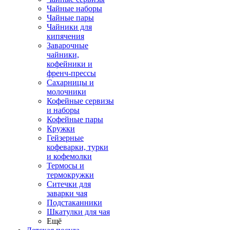
Чайные наборы
Чайные пары
Чайники для
кипячения
Заварочные
чайники,
кофейники и
френч-прессы
Сахарницы и
молочники
Кофейные сервизы
и наборы
Кофейные пары
Кружки
Гейзерные
кофеварки, турки
и кофемолки
Термосы и
термокружки
Ситечки для
заварки чая
Подстаканники
Шкатулки для чая
Ещё