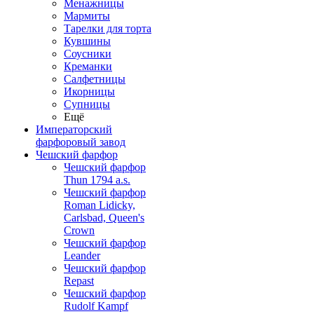
Менажницы
Мармиты
Тарелки для торта
Кувшины
Соусники
Креманки
Салфетницы
Икорницы
Супницы
Ещё
Императорский
фарфоровый завод
Чешский фарфор
Чешский фарфор
Thun 1794 a.s.
Чешский фарфор
Roman Lidicky,
Carlsbad, Queen's
Crown
Чешский фарфор
Leander
Чешский фарфор
Repast
Чешский фарфор
Rudolf Kampf