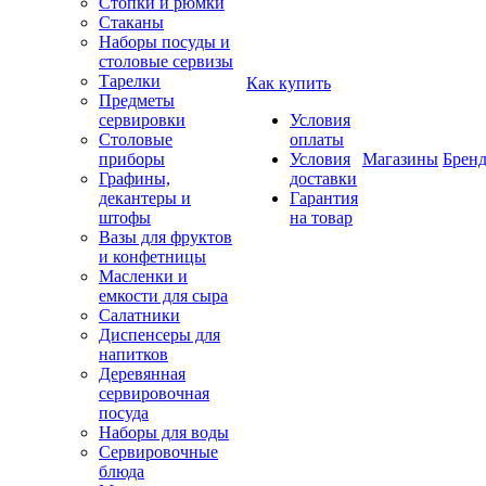
Стопки и рюмки
Стаканы
Наборы посуды и
столовые сервизы
Тарелки
Как купить
Предметы
сервировки
Условия
Столовые
оплаты
приборы
Условия
Магазины
Брен
Графины,
доставки
декантеры и
Гарантия
штофы
на товар
Вазы для фруктов
и конфетницы
Масленки и
емкости для сыра
Салатники
Диспенсеры для
напитков
Деревянная
сервировочная
посуда
Наборы для воды
Сервировочные
блюда