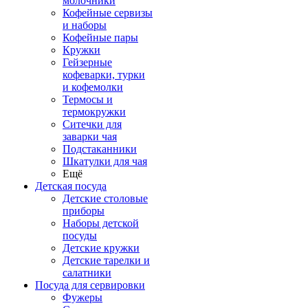
молочники
Кофейные сервизы
и наборы
Кофейные пары
Кружки
Гейзерные
кофеварки, турки
и кофемолки
Термосы и
термокружки
Ситечки для
заварки чая
Подстаканники
Шкатулки для чая
Ещё
Детская посуда
Детские столовые
приборы
Наборы детской
посуды
Детские кружки
Детские тарелки и
салатники
Посуда для сервировки
Фужеры