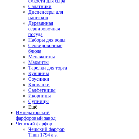
емкости для сыра
Салатники
Диспенсеры для
напитков
Деревянная
сервировочная
посуда
Наборы для воды
Сервировочные
блюда
Менажницы
Мармиты
Тарелки для торта
Кувшины
Соусники
Креманки
Салфетницы
Икорницы
Супницы
Ещё
Императорский
фарфоровый завод
Чешский фарфор
Чешский фарфор
Thun 1794 a.s.