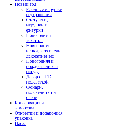
Новый год
Елочные игрушки
и украшения
Статуэтки,
игрушки и
фигурки
Новогодний
текстиль
Новогодние
венки, ветки, ели
декоративные
Новогодняя и
рождественская
посуда
Декор с LED
подсветкой
Фонари,
подсвечники и
свечи
Консервация и
заморозка
Открытки и подарочная
упаковка
Пасха