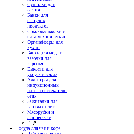
Сушилки для
салата
Банки для
сыпучих
продуктов
Соковыжималки и
сита механические
Органайзеры для
кухни
Банки для меда и
вазочки для
варенья
Емкости для
уксуса и масла
Адаптеры для
индукционных
плит и рассекатели
огня
Зажигалки для
газовых плит
Мясорубки и
лапшерезки
Ещё
Посуда для чая и кофе
Чайные сервизы