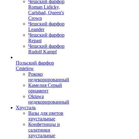
Чешский фарфор
Roman Lidicky,
Carlsbad, Queen's
Crown
Чешский фарфор
Leander
Чешский фарфор
Repast
Чешский фарфор
Rudolf Kampf
Польский фарфор
Сmielow
Рококо
недекорированный
Камелия Серый
орнамент
Oktawa
недекорированный
Хрусталь
Вазы для цветов
хрустальные
Конфетницы и
салатники
хрустальные