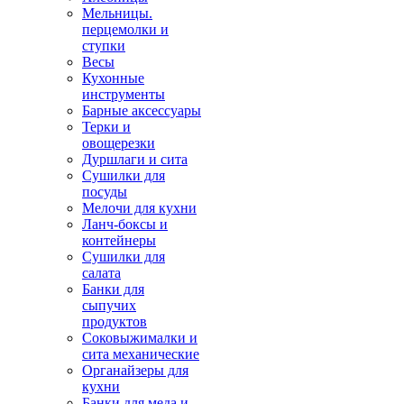
Мельницы.
перцемолки и
ступки
Весы
Кухонные
инструменты
Барные аксессуары
Терки и
овощерезки
Дуршлаги и сита
Сушилки для
посуды
Мелочи для кухни
Ланч-боксы и
контейнеры
Сушилки для
салата
Банки для
сыпучих
продуктов
Соковыжималки и
сита механические
Органайзеры для
кухни
Банки для меда и