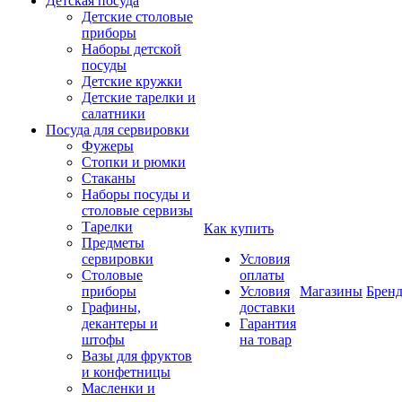
Детская посуда
Детские столовые
приборы
Наборы детской
посуды
Детские кружки
Детские тарелки и
салатники
Посуда для сервировки
Фужеры
Стопки и рюмки
Стаканы
Наборы посуды и
столовые сервизы
Тарелки
Как купить
Предметы
сервировки
Условия
Столовые
оплаты
приборы
Условия
Магазины
Брен
Графины,
доставки
декантеры и
Гарантия
штофы
на товар
Вазы для фруктов
и конфетницы
Масленки и