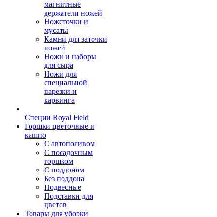
магнитные
держатели ножей
Ножеточки и
мусаты
Камни для заточки
ножей
Ножи и наборы
для сыра
Ножи для
специальной
нарезки и
карвинга
Специи Royal Field
Горшки цветочные и
кашпо
С автополивом
С посадочным
горшком
С поддоном
Без поддона
Подвесные
Подставки для
цветов
Товары для уборки