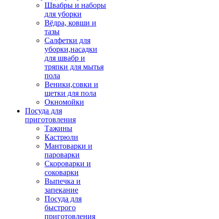
Швабры и наборы
для уборки
Вёдра, ковши и
тазы
Салфетки для
уборки,насадки
для швабр и
тряпки для мытья
пола
Веники,совки и
щетки для пола
Окномойки
Посуда для
приготовления
Тажины
Кастрюли
Мантоварки и
пароварки
Скороварки и
соковарки
Выпечка и
запекание
Посуда для
быстрого
приготовления