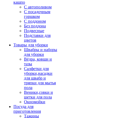
кашпо
С автополивом
С посадочным
горшком
С поддоном
Без поддона
Подвесные
Подставки для
цветов
Товары для уборки
Швабры и наборы
для уборки
Вёдра, ковши и
тазы
Салфетки для
уборки,насадки
для швабр и
тряпки для мытья
пола
Веники,совки и
щетки для пола
Окномойки
Посуда для
приготовления
Тажины