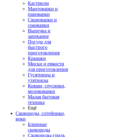
Кастрюли
Мантоварки и
пароварки
Скороварки и
соковарки
Выпечка и
запекание
Посуда для
быстрого
приготовления
Крышки
Миски и емкости
для приготовления
Гусятницы и
утятницы
Ковши, соусники,
молоковарки
Малая бытовая
техника
Ещё
Сковороды, сотейники,
воки
Блинные
сковороды
Сковороды-гриль