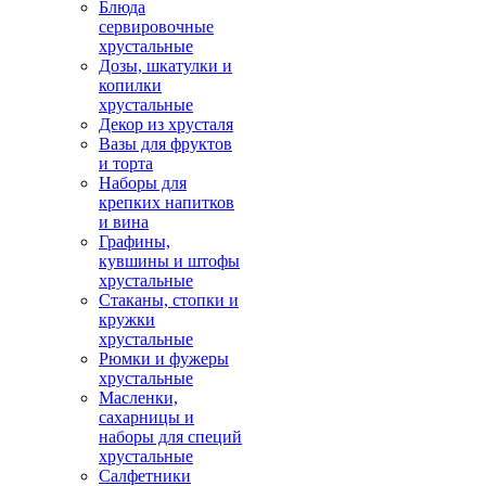
Блюда
сервировочные
хрустальные
Дозы, шкатулки и
копилки
хрустальные
Декор из хрусталя
Вазы для фруктов
и торта
Наборы для
крепких напитков
и вина
Графины,
кувшины и штофы
хрустальные
Стаканы, стопки и
кружки
хрустальные
Рюмки и фужеры
хрустальные
Масленки,
сахарницы и
наборы для специй
хрустальные
Салфетники