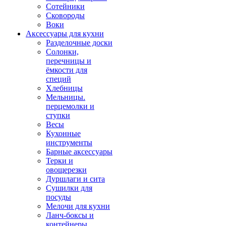
Сотейники
Сковороды
Воки
Аксессуары для кухни
Разделочные доски
Солонки,
перечницы и
ёмкости для
специй
Хлебницы
Мельницы.
перцемолки и
ступки
Весы
Кухонные
инструменты
Барные аксессуары
Терки и
овощерезки
Дуршлаги и сита
Сушилки для
посуды
Мелочи для кухни
Ланч-боксы и
контейнеры