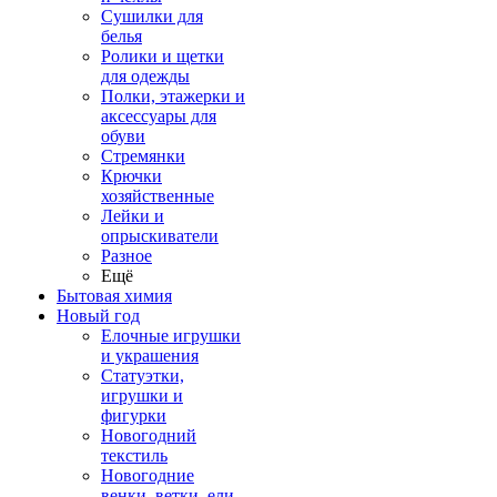
Сушилки для
белья
Ролики и щетки
для одежды
Полки, этажерки и
аксессуары для
обуви
Стремянки
Крючки
хозяйственные
Лейки и
опрыскиватели
Разное
Ещё
Бытовая химия
Новый год
Елочные игрушки
и украшения
Статуэтки,
игрушки и
фигурки
Новогодний
текстиль
Новогодние
венки, ветки, ели