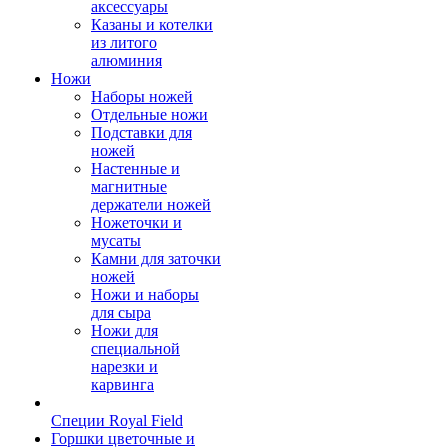
аксессуары
Казаны и котелки
из литого
алюминия
Ножи
Наборы ножей
Отдельные ножи
Подставки для
ножей
Настенные и
магнитные
держатели ножей
Ножеточки и
мусаты
Камни для заточки
ножей
Ножи и наборы
для сыра
Ножи для
специальной
нарезки и
карвинга
Специи Royal Field
Горшки цветочные и