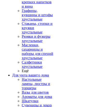
крепких напитков
и вина
Графины,
кувшины и штофы
хрустальные
Стаканы, стопки и
кружки
хрустальные
Рюмки и фужеры
хрустальные
Масленки,
сахарницы и
наборы для специй
хрустальные
Салфетники
хрустальные
Ещё
Для уюта вашего дома
Настольные
лампы, люстры и
торшеры
Вазы для цветов
Ароматы для дома
Шкатулки
Сувениры и декор