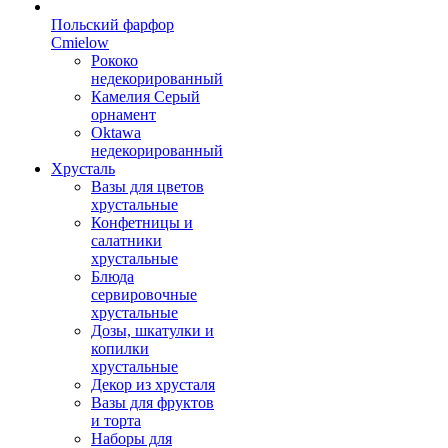
Польский фарфор
Сmielow
Рококо
недекорированный
Камелия Серый
орнамент
Oktawa
недекорированный
Хрусталь
Вазы для цветов
хрустальные
Конфетницы и
салатники
хрустальные
Блюда
сервировочные
хрустальные
Дозы, шкатулки и
копилки
хрустальные
Декор из хрусталя
Вазы для фруктов
и торта
Наборы для