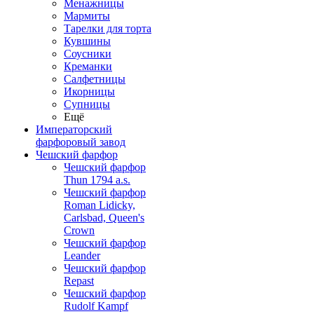
Менажницы
Мармиты
Тарелки для торта
Кувшины
Соусники
Креманки
Салфетницы
Икорницы
Супницы
Ещё
Императорский
фарфоровый завод
Чешский фарфор
Чешский фарфор
Thun 1794 a.s.
Чешский фарфор
Roman Lidicky,
Carlsbad, Queen's
Crown
Чешский фарфор
Leander
Чешский фарфор
Repast
Чешский фарфор
Rudolf Kampf