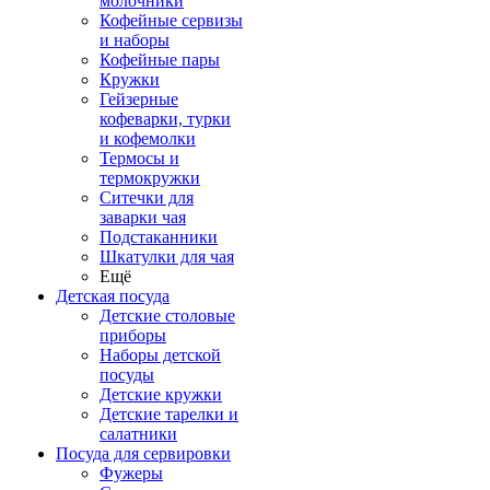
молочники
Кофейные сервизы
и наборы
Кофейные пары
Кружки
Гейзерные
кофеварки, турки
и кофемолки
Термосы и
термокружки
Ситечки для
заварки чая
Подстаканники
Шкатулки для чая
Ещё
Детская посуда
Детские столовые
приборы
Наборы детской
посуды
Детские кружки
Детские тарелки и
салатники
Посуда для сервировки
Фужеры