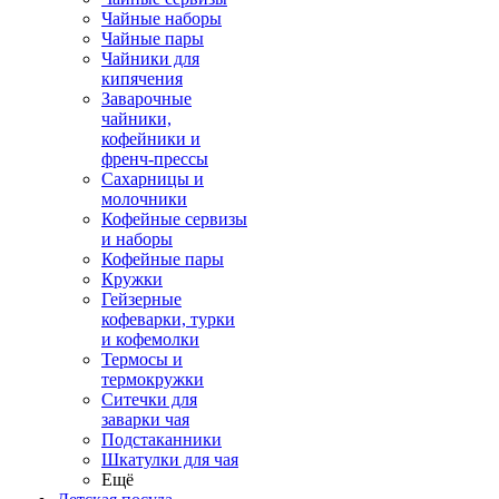
Чайные наборы
Чайные пары
Чайники для
кипячения
Заварочные
чайники,
кофейники и
френч-прессы
Сахарницы и
молочники
Кофейные сервизы
и наборы
Кофейные пары
Кружки
Гейзерные
кофеварки, турки
и кофемолки
Термосы и
термокружки
Ситечки для
заварки чая
Подстаканники
Шкатулки для чая
Ещё