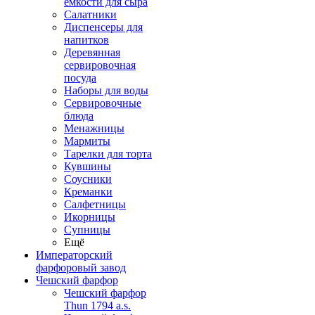
емкости для сыра
Салатники
Диспенсеры для
напитков
Деревянная
сервировочная
посуда
Наборы для воды
Сервировочные
блюда
Менажницы
Мармиты
Тарелки для торта
Кувшины
Соусники
Креманки
Салфетницы
Икорницы
Супницы
Ещё
Императорский
фарфоровый завод
Чешский фарфор
Чешский фарфор
Thun 1794 a.s.