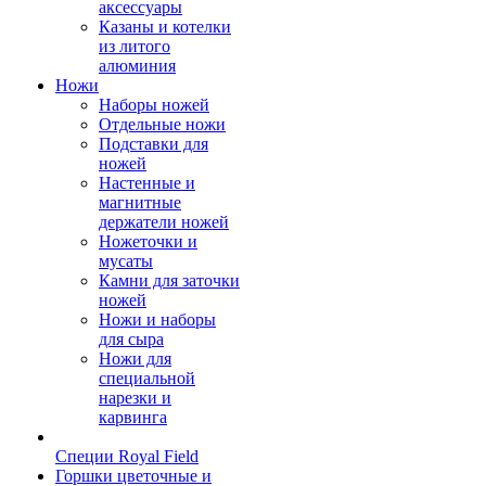
аксессуары
Казаны и котелки
из литого
алюминия
Ножи
Наборы ножей
Отдельные ножи
Подставки для
ножей
Настенные и
магнитные
держатели ножей
Ножеточки и
мусаты
Камни для заточки
ножей
Ножи и наборы
для сыра
Ножи для
специальной
нарезки и
карвинга
Специи Royal Field
Горшки цветочные и