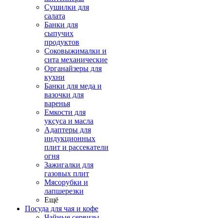
Сушилки для
салата
Банки для
сыпучих
продуктов
Соковыжималки и
сита механические
Органайзеры для
кухни
Банки для меда и
вазочки для
варенья
Емкости для
уксуса и масла
Адаптеры для
индукционных
плит и рассекатели
огня
Зажигалки для
газовых плит
Мясорубки и
лапшерезки
Ещё
Посуда для чая и кофе
Чайные сервизы