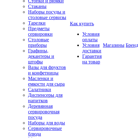
Стопки и рюмки
Стаканы
Наборы посуды и
столовые сервизы
Тарелки
Как купить
Предметы
сервировки
Условия
Столовые
оплаты
приборы
Условия
Магазины
Брен
Графины,
доставки
декантеры и
Гарантия
штофы
на товар
Вазы для фруктов
и конфетницы
Масленки и
емкости для сыра
Салатники
Диспенсеры для
напитков
Деревянная
сервировочная
посуда
Наборы для воды
Сервировочные
блюда