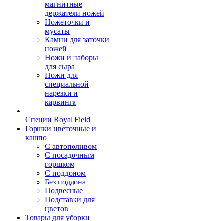
магнитные
держатели ножей
Ножеточки и
мусаты
Камни для заточки
ножей
Ножи и наборы
для сыра
Ножи для
специальной
нарезки и
карвинга
Специи Royal Field
Горшки цветочные и
кашпо
С автополивом
С посадочным
горшком
С поддоном
Без поддона
Подвесные
Подставки для
цветов
Товары для уборки