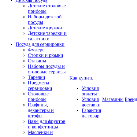
Детская посуда
Детские столовые
приборы
Наборы детской
посуды
Детские кружки
Детские тарелки и
салатники
Посуда для сервировки
Фужеры
Стопки и рюмки
Стаканы
Наборы посуды и
столовые сервизы
Тарелки
Как купить
Предметы
сервировки
Условия
Столовые
оплаты
приборы
Условия
Магазины
Брен
Графины,
доставки
декантеры и
Гарантия
штофы
на товар
Вазы для фруктов
и конфетницы
Масленки и