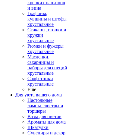
крепких напитков
и вина
Графины,
кувшины и штофы
хрустальные
Стаканы, стопки и
кружки
хрустальные
Рюмки и фужеры
хрустальные
Масленки,
сахарницы и
наборы для специй
хрустальные
Салфетники
хрустальные
Ещё
Для уюта вашего дома
Настольные
лампы, люстры и
торшеры
Вазы для цветов
Ароматы для дома
Шкатулки
Сувениры и декор