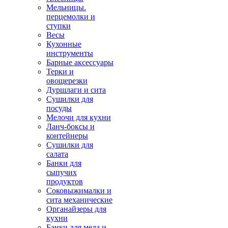
Мельницы.
перцемолки и
ступки
Весы
Кухонные
инструменты
Барные аксессуары
Терки и
овощерезки
Дуршлаги и сита
Сушилки для
посуды
Мелочи для кухни
Ланч-боксы и
контейнеры
Сушилки для
салата
Банки для
сыпучих
продуктов
Соковыжималки и
сита механические
Органайзеры для
кухни
Банки для меда и