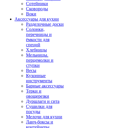
Сотейники
Сковороды
Воки
Аксессуары для кухни
Разделочные доски
Солонки,
перечницы и
ёмкости для
специй
Хлебницы
Мельницы.
перцемолки и
ступки
Весы
Кухонные
инструменты
Барные аксессуары
Терки и
овощерезки
Дуршлаги и сита
Сушилки для
посуды
Мелочи для кухни
Ланч-боксы и
контейнеры