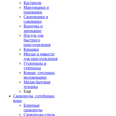
Кастрюли
Мантоварки и
пароварки
Скороварки и
соковарки
Выпечка и
запекание
Посуда для
быстрого
приготовления
Крышки
Миски и емкости
для приготовления
Гусятницы и
утятницы
Ковши, соусники,
молоковарки
Малая бытовая
техника
Ещё
Сковороды, сотейники,
воки
Блинные
сковороды
Сковороды-гриль