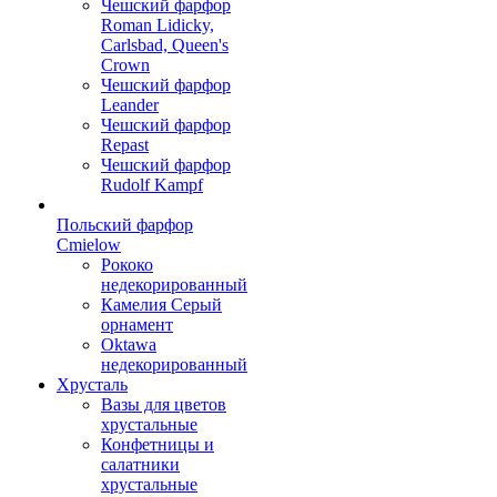
Чешский фарфор
Roman Lidicky,
Carlsbad, Queen's
Crown
Чешский фарфор
Leander
Чешский фарфор
Repast
Чешский фарфор
Rudolf Kampf
Польский фарфор
Сmielow
Рококо
недекорированный
Камелия Серый
орнамент
Oktawa
недекорированный
Хрусталь
Вазы для цветов
хрустальные
Конфетницы и
салатники
хрустальные