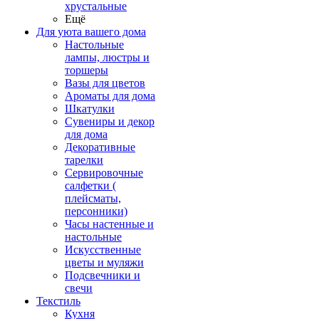
хрустальные
Ещё
Для уюта вашего дома
Настольные
лампы, люстры и
торшеры
Вазы для цветов
Ароматы для дома
Шкатулки
Сувениры и декор
для дома
Декоративные
тарелки
Сервировочные
салфетки (
плейсматы,
персонники)
Часы настенные и
настольные
Искусственные
цветы и муляжи
Подсвечники и
свечи
Текстиль
Кухня