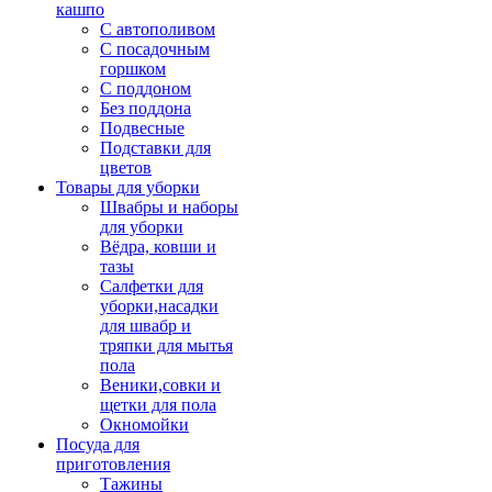
кашпо
С автополивом
С посадочным
горшком
С поддоном
Без поддона
Подвесные
Подставки для
цветов
Товары для уборки
Швабры и наборы
для уборки
Вёдра, ковши и
тазы
Салфетки для
уборки,насадки
для швабр и
тряпки для мытья
пола
Веники,совки и
щетки для пола
Окномойки
Посуда для
приготовления
Тажины