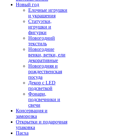
Новый год
Елочные игрушки
и украшения
Статуэтки,
игрушки и
фигурки
Новогодний
текстиль
Новогодние
венки, ветки, ели
декоративные
Новогодняя и
рождественская
посуда
Декор с LED
подсветкой
Фонари,
подсвечники и
свечи
Консервация и
заморозка
Открытки и подарочная
упаковка
Пасха