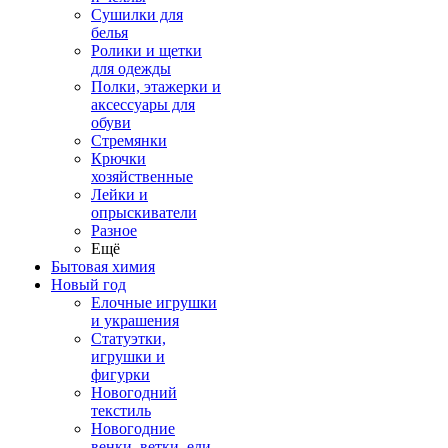
Сушилки для
белья
Ролики и щетки
для одежды
Полки, этажерки и
аксессуары для
обуви
Стремянки
Крючки
хозяйственные
Лейки и
опрыскиватели
Разное
Ещё
Бытовая химия
Новый год
Елочные игрушки
и украшения
Статуэтки,
игрушки и
фигурки
Новогодний
текстиль
Новогодние
венки, ветки, ели