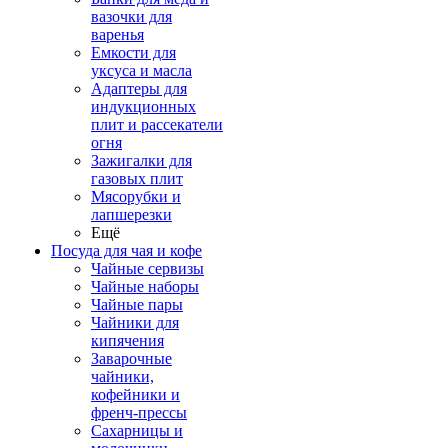
вазочки для
варенья
Емкости для
уксуса и масла
Адаптеры для
индукционных
плит и рассекатели
огня
Зажигалки для
газовых плит
Мясорубки и
лапшерезки
Ещё
Посуда для чая и кофе
Чайные сервизы
Чайные наборы
Чайные пары
Чайники для
кипячения
Заварочные
чайники,
кофейники и
френч-прессы
Сахарницы и