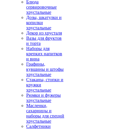
Блюда
сервировочные
хрустальные
Дозы, шкатулки и
копилки
хрустальные
Декор из хрусталя
Вазы для фруктов
и торта
Наборы для
крепких напитков
и вина
Графины,
кувшины и штофы
хрустальные
Стаканы, стопки и
кружки
хрустальные
Рюмки и фужеры
хрустальные
Масленки,
сахарницы и
наборы для специй
хрустальные
Салфетники