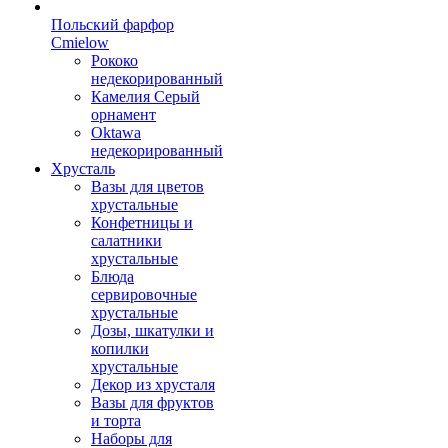
Польский фарфор
Сmielow
Рококо
недекорированный
Камелия Серый
орнамент
Oktawa
недекорированный
Хрусталь
Вазы для цветов
хрустальные
Конфетницы и
салатники
хрустальные
Блюда
сервировочные
хрустальные
Дозы, шкатулки и
копилки
хрустальные
Декор из хрусталя
Вазы для фруктов
и торта
Наборы для