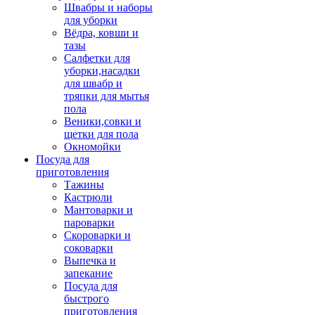
Швабры и наборы
для уборки
Вёдра, ковши и
тазы
Салфетки для
уборки,насадки
для швабр и
тряпки для мытья
пола
Веники,совки и
щетки для пола
Окномойки
Посуда для
приготовления
Тажины
Кастрюли
Мантоварки и
пароварки
Скороварки и
соковарки
Выпечка и
запекание
Посуда для
быстрого
приготовления