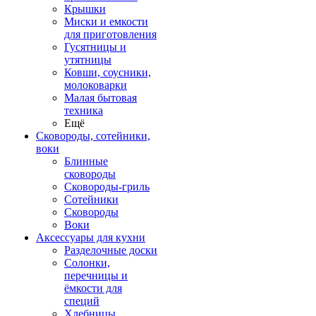
Крышки
Миски и емкости
для приготовления
Гусятницы и
утятницы
Ковши, соусники,
молоковарки
Малая бытовая
техника
Ещё
Сковороды, сотейники,
воки
Блинные
сковороды
Сковороды-гриль
Сотейники
Сковороды
Воки
Аксессуары для кухни
Разделочные доски
Солонки,
перечницы и
ёмкости для
специй
Хлебницы